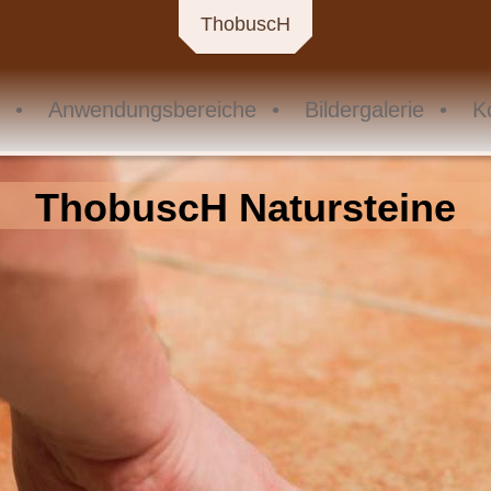
ThobuscH
Anwendungsbereiche
Bildergalerie
K
ThobuscH Natursteine